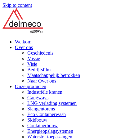
Skip to content
Welkom
Over ons
Geschiedenis
Missie
Visie
Bedrijfsfilm
Maatschappelijk betrokken
Naar Over ons
Onze producten
Industriële kranen
Gangways
LNG verlading systemen
Slangentorens
Eco Containerwash
Skidbouw
Containerbouw
Energieopslagsystemen
Waterstof toepassingen